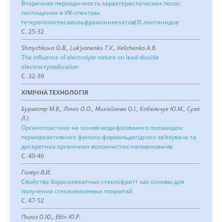
Вторичная периодичность характеристических полос
поглощения в ИК-спектрах
гетерополигексавольфрамоникелатов(ІІ) лантанидов
C. 25-32
Shmychkova O.B., Luk’yanenko T.V., Velichenko A.B.
The influence of electrolyte nature on lead dioxide
electrocrystallization
C. 32-39
ХІМІЧНА ТЕХНОЛОГІЯ
Бурмістр М.В., Ліпко О.О., Михайлова О.І., Кобельчук Ю.М., Сула
Л.І.
Органопластики на основі модифікованого поліамідом
термореактивного феноло-формальдегідного зв’язувача та
дискретних органічних волокнистих наповнювачів
C. 40-46
Голеус В.И.
Свойства боросиликатных стеклофритт как основы для
получения стеклоэмалевых покрытий
C. 47-52
Полоз О.Ю., Ебіч Ю.Р.