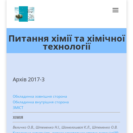
Питання хімії та хімічної
технології
Архів 2017-3
Обкладинка зовнішня сторона
Обкладинка внутрішня сторона
ЗМІСТ
ХІМІЯ
Величко О.В., Штеменко Н.І., Шамелашвілі К.Л., Штеменко О.В.
Каталазна активність деяких кластерних сполук диренію(ІІІ)