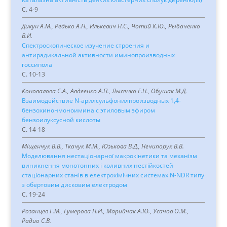
C. 4-9
Дикун А.М., Редько А.Н., Илькевич Н.С., Чотий К.Ю., Рыбаченко
В.И.
Спектроскопическое изучение строения и
антирадикальной активности иминопроизводных
госсипола
C. 10-13
Коновалова С.А., Авдеенко А.П., Лысенко Е.Н., Обушак М.Д.
Взаимодействие N-арилсульфонилпроизводных 1,4-
бензохинонмоноимина с этиловым эфиром
бензоилуксусной кислоты
C. 14-18
Міщенчук В.В., Ткачук М.М., Юзькова В.Д., Нечипорук В.В.
Моделювання нестаціонарної макрокінетики та механізм
виникнення монотонних і коливних нестійкостей
стаціонарних станів в електрохімічних системах N-NDR типу
з обертовим дисковим електродом
C. 19-24
Розанцев Г.М., Гумерова Н.И., Марийчак А.Ю., Усачов О.М.,
Радио С.В.