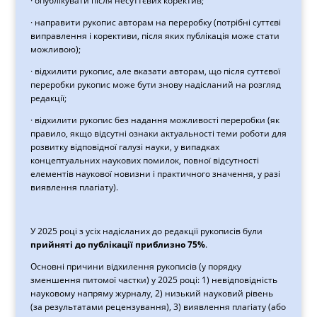
· опублікувати після несуттєвих коректив;
· направити рукопис авторам на переробку (потрібні суттєві
виправлення і корективи, після яких публікація може стати
можливою);
· відхилити рукопис, але вказати авторам, що після суттєвої
переробки рукопис може бути знову надісланий на розгляд
редакції;
· відхилити рукопис без надання можливості переробки (як
правило, якщо відсутні ознаки актуальності теми роботи для
розвитку відповідної галузі науки, у випадках
концептуальних наукових помилок, повної відсутності
елементів наукової новизни і практичного значення, у разі
виявлення плагіату).
У 2025 році з усіх надісланих до редакції рукописів були
прийняті до публікації приблизно 75%
.
Основні причини відхилення рукописів (у порядку
зменшення питомої частки) у 2025 році: 1) невідповідність
науковому напряму журналу, 2) низький науковий рівень
(за результатами рецензування), 3) виявлення плагіату (або