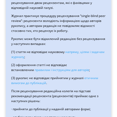
рецензування двом рецензентам, які є фахівцями у
відповідній науковій галузі.
Журнал практикує процедуру рецензування “single-blind peer
review”: рецензенти володіють інформацією щодо авторів
рукопису, а авторам редакція не повідомляє відомості
стосовно тих, хто рецензує їх роботу.
Рукопис може бути відхилений редакцією без рецензування
у наступних випадках:
(1) стаття не відповідає науковому
напряму, цілям і задачам
журналу
;
(2) оформлення статті не відповідає
встановленим
правилам і інструкціям для авторів
;
(3) рукопис не відповідає прийнятим у журналі
етичним
вимогам до публікацій
.
Після рецензування редакційна колегія на підставі
рекомендації рецензента (рецензентів) приймає одне з
наступних рішень:
· прийняти до публікації у наданій авторами формі;