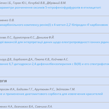
чко І.Б., Горак Ю.І., Кочубей В.В., Дібрівний В.М.
араметри розчинення оксимів 5-нітрофенілфурфуролів в етилацетаті
еменко О.В.
рикарбонільного комплексу ренію(І) з 4-метил-2,2’-біпіридин-4’-карбоново
рова Л.С., Бурмістров К.С., Данилов Ф.Й.
ії вакансій для інтерпретації даних щодо електропровідності іонних рідин, я
игур Д.В., Барбалат Д.А., Плюта К.В., Койчева А.С.
ание 6,7-дигидрокси-2,4-дифенилбензопирилия с Bi(III) и его спектрофо
ОГІЯ
росян И.А., Бадалян Г.Г., Арутюнян Р.С., Зейтагян Г.М.
 и применение диатомитового сорбента для извлечения красителей
енко Н.А., Безпояско В.А., Савчина Л.А.