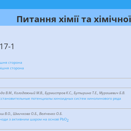
Питання хімії та хімічної
17-1
ішня сторона
рішня сторона
ода В.М., Колодяжный М.В., Бурмистров К.С., Бутырина Т.Е., Мурашевич Б.В.
сстановительные потенциалы хиноидных систем хинолинового ряда
ниш В.О., Шмичкова О.Б., Велiченко О.Б.
ноди з активним шаром на основі PbO
2