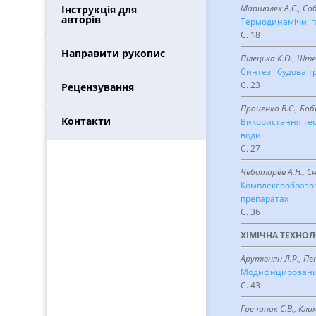
Маршалек А.С., Собе
Інструкція для
авторів
Термодинамічні п
С. 18
Направити рукопис
Пілецька К.О., Шт
Синтез і будова т
С. 23
Рецензування
Проценко В.С., Боб
Контакти
Використання теор
води
С. 27
Чеботарёв А.Н., Сн
Комплексообразов
препаратах
С. 36
ХІМІЧНА ТЕХНОЛ
Арутюнян Л.Р., Пет
Модифицирование
С. 43
Гречаник С.В., Клим