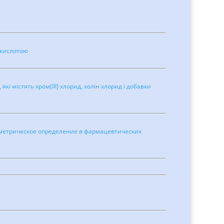
ю кислотою
кі містять хром(III) хлорид, холін хлорид і добавки
тометрическое определение в фармацевтических