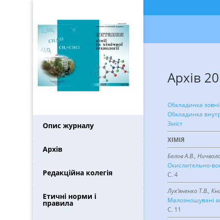
Архів 20
Обкладинка зовн
Обкладинка внут
Зміст
Опис журналу
ХІМІЯ
Архів
Белов А.В., Ничвол
Окислительно-во
Редакційна колегія
С. 4
Лук’яненко Т.В., К
Етичні норми і
Малозношувані а
правила
С. 11