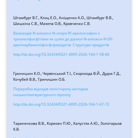
Штамбург В.Г., Kлоц E.О., Аніщенко A.О., Штамбург В.В.,
Шишкіна С.В., Мазепа О.В., Кравченко С.В.
Взаємодія N-алкокси-N-хлоро-N’-арилсечовин з
триалкілфосфітами як шлях до діалкіл-N-алкокси-N-(N’-
арилкарбамоїл)фосфорамідатів. Структура продуктів
http://dx.doi.org/10.32434/0321-4095-2026-164-1-58-66
Гринишин К.О., Червінський Т.І., Скорохода В.Й., Дудок Г.Д.,
Кочубей В.В., Гринишин О.Б.
Переробка відходів полістиролу методом
низькотемпературного піролізу
http://dx.doi.org/10.32434/0321-4095-2026-164-1-67-72
Тараненкова В.В., Корекян П.Ю., Капустяк А.Ю., Золотарьов
К.В.