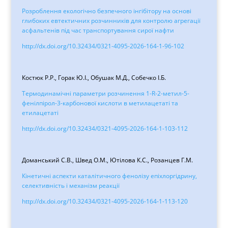
Розроблення екологічно безпечного інгібітору на основі
глибоких евтектичних розчинників для контролю агрегації
асфальтенів під час транспортування сирої нафти
http://dx.doi.org/10.32434/0321-4095-2026-164-1-96-102
Костюк Р.Р., Горак Ю.І., Обушак М.Д., Собечко І.Б.
Термодинамічні параметри розчинення 1-R-2-метил-5-
фенілпірол-3-карбонової кислоти в метилацетаті та
етилацетаті
http://dx.doi.org/10.32434/0321-4095-2026-164-1-103-112
Доманський С.В., Швед О.М., Ютілова К.С., Розанцев Г.М.
Кінетичні аспекти каталітичного фенолізу епіхлоргідрину,
селективність і механізм реакції
http://dx.doi.org/10.32434/0321-4095-2026-164-1-113-120