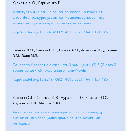
Кулигіна К.Ю., Кириченко Т.І.
Молекулярні кліпси на основі бензоаза-15-краун-5 і
дифенілглікольурилу: синтез і комплексоутворення з
катіонами лужних і лужноземельних металів
http://dx.doi.org/10.32434/0321-4095-2026-164-1-121-126
Салієва Л.М., Сливка Н.Ю., Грозав А.М., Яковичук Н.Д., Ткачук
В.М., Вовк М.В.
Синтез та біологічна активність 3-заміщених (Z)-5-(2-оксо-2-
арилетиліден)-2-тіоксоімідазолідин-4-онів
http://dx.doi.org/10.32434/0321-4095-2026-164-1-127-135
Карпова С.П., Колісник С.В., Журавель І.О., Криськів О.С.,
Крутських Т.В., Маслов О.Ю.
Аналітична розробка та валідація простих процедур
визначення мезлоциліну двома альтернативніми
методами