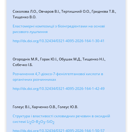
Соколова Л.О., Овчаров В.І., Тертишний О.О., Гриднєва Т.В.,
Тищенко В.О.
Еластомерні композиції з біоінгредієнтами на основі
рисового лушпиння
http://dx.doi.org/10.32434/0321-4095-2026-164-1-30-41
Огороднік М.Я., Горак Ю.І., Обушак М.Д., Тищенко Н.І.,
Собечко І.Б.
Розчинення 4,7-діоксо-7-фенілгептанової кислоти в
органічних розчинниках
http://dx.doi.org/10.32434/0321-4095-2026-164-1-42-49
Голеус В.І., Харченко О.В., Голеус Ю.В.
Структура і властивості скловидних речовин в оксидній
системі Li
O–B
O
–SiO
2
2
3
2
http://dx.doi.org/10.32434/0321-4095-2026-164-1-50-57