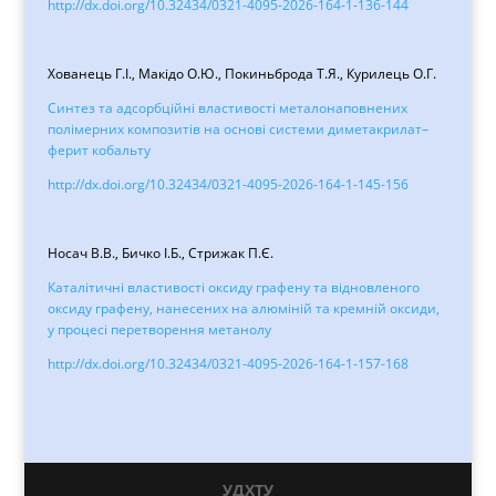
http://dx.doi.org/10.32434/0321-4095-2026-164-1-136-144
Хованець Г.І., Макідо О.Ю., Покиньброда Т.Я., Курилець О.Г.
Синтез та адсорбційні властивості металонаповнених
полімерних композитів на основі системи диметакрилат–
ферит кобальту
http://dx.doi.org/10.32434/0321-4095-2026-164-1-145-156
Носач В.В., Бичко І.Б., Стрижак П.Є.
Каталітичні властивості оксиду графену та відновленого
оксиду графену, нанесених на алюміній та кремній оксиди,
у процесі перетворення метанолу
http://dx.doi.org/10.32434/0321-4095-2026-164-1-157-168
УДХТУ