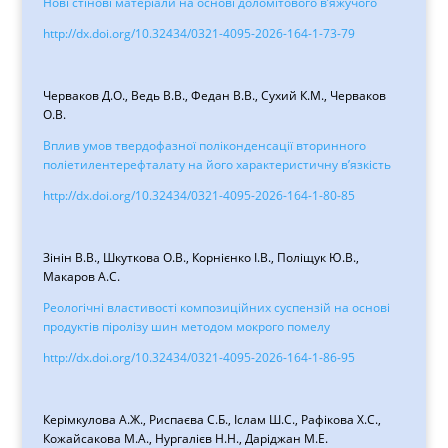
Нові стінові матеріали на основі доломітового в’яжучого
http://dx.doi.org/10.32434/0321-4095-2026-164-1-73-79
Черваков Д.О., Ведь В.В., Федан В.В., Сухий К.М., Черваков
О.В.
Вплив умов твердофазної поліконденсації вторинного
поліетилентерефталату на його характеристичну в’язкість
http://dx.doi.org/10.32434/0321-4095-2026-164-1-80-85
Зінін В.В., Шкуткова О.В., Корнієнко І.В., Поліщук Ю.В.,
Макаров А.С.
Реологічні властивості композиційних суспензій на основі
продуктів піролізу шин методом мокрого помелу
http://dx.doi.org/10.32434/0321-4095-2026-164-1-86-95
Керімкулова А.Ж., Риспаєва С.Б., Іслам Ш.С., Рафікова Х.С.,
Кожайсакова М.А., Нургалієв Н.Н., Даріджан М.Е.