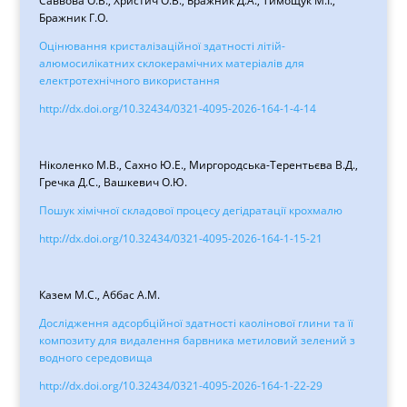
Саввова О.В., Христич О.В., Бражник Д.А., Тимощук М.І.,
Бражник Г.О.
Оцінювання кристалізаційної здатності літій-
алюмосилікатних склокерамічних матеріалів для
електротехнічного використання
http://dx.doi.org/10.32434/0321-4095-2026-164-1-4-14
Ніколенко М.В., Сахно Ю.Е., Миргородська-Терентьєва В.Д.,
Гречка Д.С., Вашкевич О.Ю.
Пошук хімічної складової процесу дегідратації крохмалю
http://dx.doi.org/10.32434/0321-4095-2026-164-1-15-21
Казем М.С., Аббас А.М.
Дослідження адсорбційної здатності каолінової глини та її
композиту для видалення барвника метиловий зелений з
водного середовища
http://dx.doi.org/10.32434/0321-4095-2026-164-1-22-29