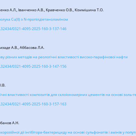
енко А.Л., Іванченко А.В., Кравченко О.В., Кізимішина Т.О.
лука Cu(II) з N-пропілдіетаноламіном
/10.32434/0321-4095-2025-160-3-137-146
імзаде А.В., Аббасова Л.А.
ву різних методів на реологічні властивості високо-парафінової нафти
/10.32434/0321-4095-2025-160-3-147-156
І.В.
ічні властивості композитів для склоіономерних цементів на основі золь-г
/10.32434/0321-4095-2025-160-3-157-163
рбанов А.Н.
орозійної дії інгібітора-бактерициду на основі сульфонатів і амінів у попу