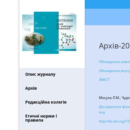
Архів-20
Обкладинка зовн
Обкладинка внут
Опис журналу
ЗМІСТ
Архів
Мосула Л.М., Чуді
Редакційна колегія
Дослідження фізик
ону
Етичні норми і
правила
http://dx.doi.org/