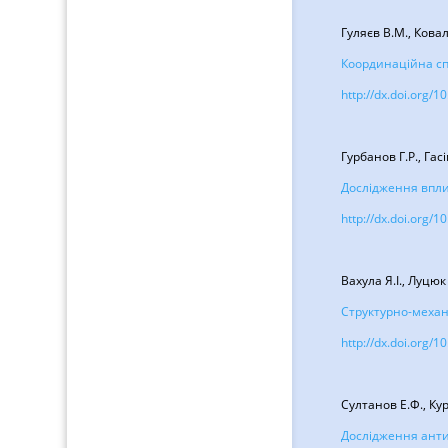
Гуляєв В.М., Ковал
Координаційна спо
http://dx.doi.org
Гурбанов Г.Р., Гас
Дослідження впли
http://dx.doi.org
Вахула Я.І., Луцюк 
Структурно-механ
http://dx.doi.org
Султанов Е.Ф., Ку
Дослідження антик