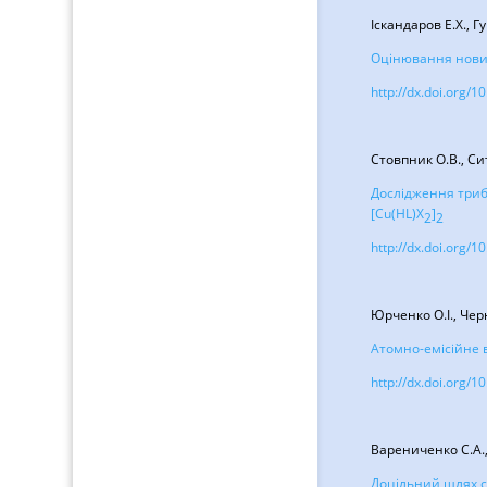
Іскандаров Е.Х., Г
Оцінювання нових
http://dx.doi.org/
Стовпник О.В., Сит
Дослідження триб
[Cu(HL)X
]
2
2
http://dx.doi.org/
Юрченко О.І., Чер
Атомно-емісійне в
http://dx.doi.org/
Варениченко С.А., 
Доцільний шлях с