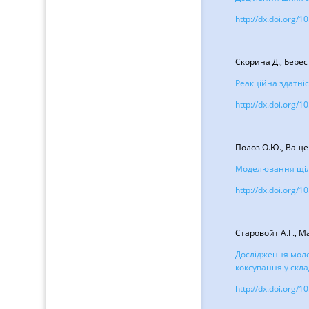
http://dx.doi.org
Скорина Д., Берест
Реакційна здатніс
http://dx.doi.org
Полоз О.Ю., Ваще
Моделювання щіль
http://dx.doi.org
Старовойт A.Г., Ма
Дослідження моле
коксування у скла
http://dx.doi.org