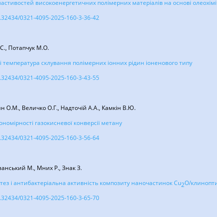
астивостей високоенергетичних полімерних матеріалів на основі олеохімі
10.32434/0321-4095-2025-160-3-36-42
С., Потапчук М.О.
 і температура склування полімерних іонних рідин іоненового типу
10.32434/0321-4095-2025-160-3-43-55
н О.М., Величко О.Г., Надточій А.А., Камкін В.Ю.
кономірності газокисневої конверсії метану
10.32434/0321-4095-2025-160-3-56-64
анський М., Мних Р., Знак З.
тез і антибактеріальна активність композиту наночастинок Cu
O/клинопт
2
10.32434/0321-4095-2025-160-3-65-70