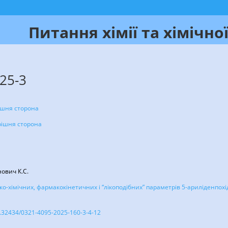
Питання хімії та хімічної
25-3
ішня сторона
рішня сторона
нович К.С.
о-хімічних, фармакокінетичних і “лікоподібних” параметрів 5-ариліденпохідн
10.32434/0321-4095-2025-160-3-4-12