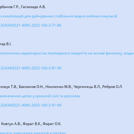
урбанов Г.Р., Гасімзаде А.В.
 композицій для руйнування стабільних водно-олійних емульсій
10.32434/0321-4095-2025-160-3-71-80
ар В.І.
отехнічних характеристик полімерного покриття на основі фенілону, модиф
10.32434/0321-4095-2025-160-3-81-90
ножук Т.В., Бакланов О.Н., Ніколенко М.В., Чергинець В.Л., Ребров О.Л.
изначення цезію у кухонній солі та розсолах
10.32434/0321-4095-2025-160-3-91-99
Ковтун А.В., Фарат В.К., Фарат О.К.
интезу заміщених аналогів ксантену