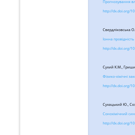
Прогнозування вл
http://dx.doi.org/
Свердліковська О.
Іонна провідність
http://dx.doi.org/
Сухий К.М., Гриши
Фізико-хімічні за
http://dx.doi.org/
Сухацький Ю., Соз
Сонохімічний син
http://dx.doi.org/