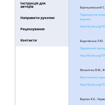
Інструкція для
авторів
Барташевський С.,
Підвищення енерг
Направити рукопис
воднем
http://dx.doi.org/
Рецензування
Контакти
Бодачівська Л.Ю.
Одержання наноди
http://dx.doi.org/
Михалічко В.М., Ф
Кристалічна стру
http://dx.doi.org/
Варлан К.Є., Черв