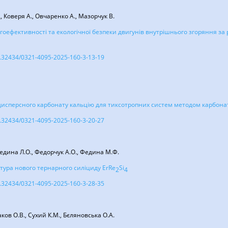
 Коверя А., Овчаренко А., Мазорчук В.
оефективності та екологічної безпеки двигунів внутрішнього згоряння за
10.32434/0321-4095-2025-160-3-13-19
сперсного карбонату кальцію для тиксотропних систем методом карбонат
10.32434/0321-4095-2025-160-3-20-27
едина Л.О., Федорчук А.О., Федина М.Ф.
ктура нового тернарного силіциду ErRe
Si
2
4
10.32434/0321-4095-2025-160-3-28-35
аков О.В., Сухий К.М., Бєляновська О.А.