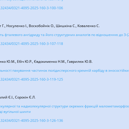
/10.32434/0321-4095-2025-160-3-100-106
 Г., Носуленко І., Воскобойнік О., Шишкіна С., Коваленко С.
ть фталевого ангідриду та його структурних аналогів по відношенню до 3-(2
/10.32434/0321-4095-2025-160-3-107-118
нко Ю.М., Ебіч Ю.Р., Євдокименко Н.М., Гаврилюк Ю.В.
ності пакування частинок полідисперсного кремній карбіду в зносостійк
/10.32434/0321-4095-2025-160-3-119-125
лий Є.І., Сорокін Є.Л.
кулярної та надмолекулярної структури окремих фракцій малометаморфізов
ді вугільної шихти
/10.32434/0321-4095-2025-160-3-126-136