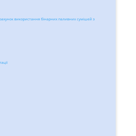
 рахунок використання бінарних паливних сумішей з
ації