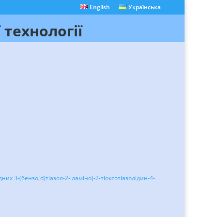
English
Українська
 технології
их 3-(бензо[d]тіазол-2-іламіно)-2-тіоксотіазолідин-4-