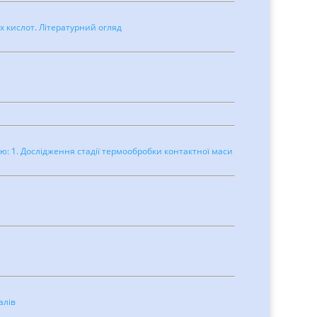
х кислот. Літературний огляд
ію: 1. Дослідження стадії термообробки контактної маси
алів