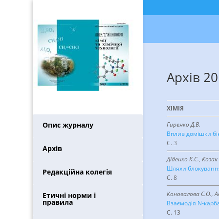
Архів 20
ХIМIЯ
Опис журналу
Гиренко Д.В.
Вплив домішки бі
C. 3
Архів
Діденко К.С., Козак
Шляхи блокування
Редакційна колегія
C. 8
Коновалова С.О., А
Етичні норми і
правила
Взаємодія N-карб
C. 13