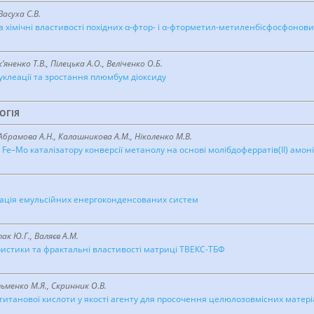
Засуха С.В.
 хімічні властивості похідних α-фтор- і α-фторметил-метиленбісфосфонови
яненко Т.В., Пілецька А.О., Веліченко О.Б.
нуклеації та зростання плюмбум діоксиду
ОГIЯ
Абрамова А.Н., Калашникова А.М., Ніколенко М.В.
Fe–Mo каталізатору конверсії метанолу на основі молібдоферратів(II) амон
рація емульсійних енергоконденсованих систем
ак Ю.Г., Валяєв А.М.
ристики та фрактальні властивості матриці ТВЕКС-ТБФ
зьменко М.Я., Скринник О.В.
отитанової кислоти у якості агенту для просочення целюлозовмісних матері