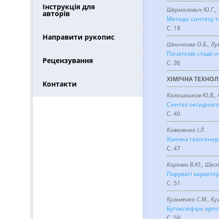
Інструкція для
Шермолович Ю.Г., 
авторів
Методи синтезу та
C. 18
Направити рукопис
Шмичкова О.Б., Лук’
Початкові стадії 
Рецензування
C. 36
ХIМIЧНА ТЕХНОЛ
Контакти
Калашников Ю.В., 
Синтез оксидного 
C. 40
Коваленко І.Л.
Хімічна газогене
C. 47
Коровін В.Ю., Шест
Поруваті характе
C. 51
Кузьменко С.М., Ку
Бутоксіефіри орт
C. 59