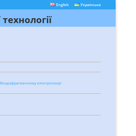
English
Українська
 технології
в бездіафрагменному електролізері