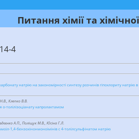
Питання хімії та хімічної
14-4
карбонату натрію на закономірності синтезу розчинів гіпохлориту натрію 
 Н.В., Клепко В.В.
 о-толілізоціанату капролактамом
вдєєнко А.П., Поліщук М.В., Юсіна Г.Л.
амоїл-1,4-бензохінонмоноімінів с 4-толілсульфінатом натрію